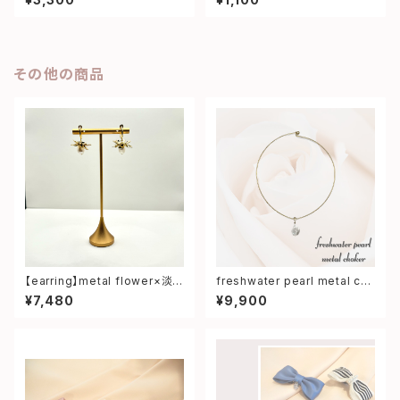
その他の商品
【earring】metal flower×淡
freshwater pearl metal ch
水パール earring
oker
¥7,480
¥9,900