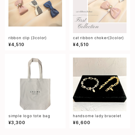
ribbon clip (3color)
cat ribbon choker(3color)
¥4,510
¥4,510
simple logo tote bag
handsome lady bracelet
¥3,300
¥6,600