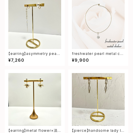
【earring】asymmetry pearl
freshwater pearl metal ch
earring
oker
¥7,260
¥9,900
【earring】metal flower×淡
【pierce】handsome lady lo