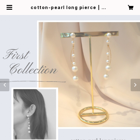
cotton-pearl long pierce | CÂ
LINE