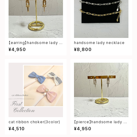
【earring】handsome lady s
handsome lady necklace
hort earring
¥4,950
¥8,800
cat ribbon choker(3color)
【pierce】handsome lady sh
ort pierce
¥4,510
¥4,950