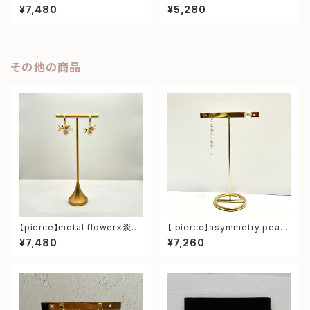
水パール earring
ng pierce
¥7,480
¥5,280
その他の商品
【pierce】metal flower×淡水
【 pierce】asymmetry pearl
パール pierce
pierce
¥7,480
¥7,260