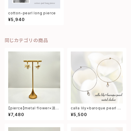
cotton-pearl long pierce
¥5,940
同じカテゴリの商品
【pierce】metal flower×淡水
calla lily×baroque pearl m
パール pierce
etal choker
¥7,480
¥5,500