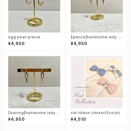
egg pearl pierce
【pierce】handsome lady sh
ort pierce
¥4,950
¥4,950
【earring】handsome lady s
cat ribbon choker(3color)
hort earring
¥4,950
¥4,510