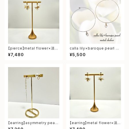
【pierce】metal flower×淡水
calla lily×baroque pearl m
パール pierce
etal choker
¥7,480
¥5,500
【earring】asymmetry pearl
【earring】metal flower×淡
earring
水パール earring