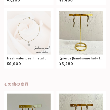
¥7,260
¥7,480
freshwater pearl metal ch
【pierce】handsome lady lo
oker
ng pierce
¥9,900
¥5,280
その他の商品