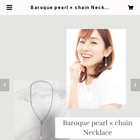
Baroque pearl × chain Neckla
ce | CÂLINE