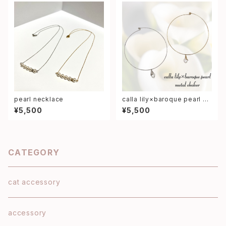
pearl necklace
calla lily×baroque pearl m
etal choker
¥5,500
¥5,500
CATEGORY
cat accessory
accessory