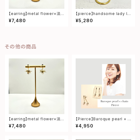
【earring】metal flower×淡
【pierce】handsome lady lo
水パール earring
ng pierce
¥7,480
¥5,280
その他の商品
【earring】metal flower×淡
【Pierce】Baroque pearl × c
水パール earring
hain pierce
¥7,480
¥4,950