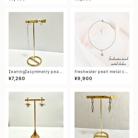
【earring】asymmetry pearl
freshwater pearl metal ch
earring
oker
¥7,260
¥9,900