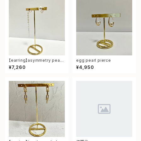
【earring】asymmetry pearl
egg pearl pierce
earring
¥7,260
¥4,950