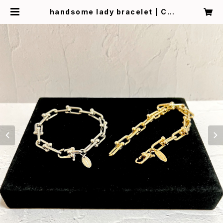
handsome lady bracelet | CÂ
LINE