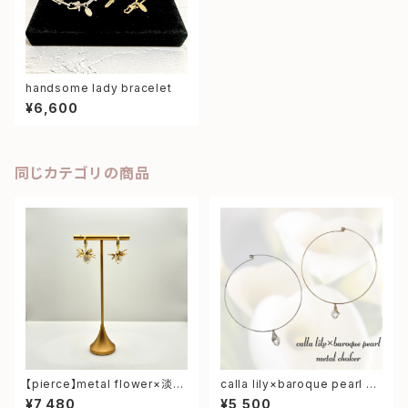
handsome lady bracelet
¥6,600
同じカテゴリの商品
【pierce】metal flower×淡水
calla lily×baroque pearl m
パール pierce
etal choker
¥7,480
¥5,500