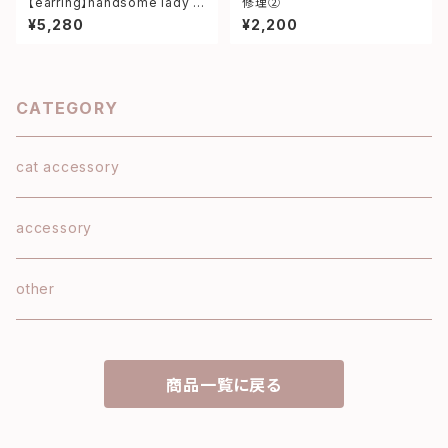
【earring】handsome lady lo
修理②
ng earring
¥5,280
¥2,200
CATEGORY
cat accessory
accessory
other
商品一覧に戻る