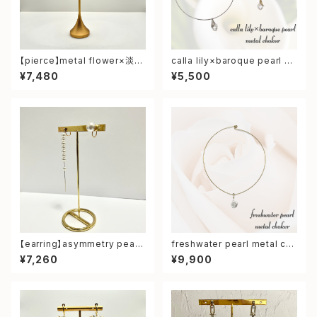
【pierce】metal flower×淡水
calla lily×baroque pearl m
パール pierce
etal choker
¥7,480
¥5,500
【earring】asymmetry pearl
freshwater pearl metal ch
earring
oker
¥7,260
¥9,900