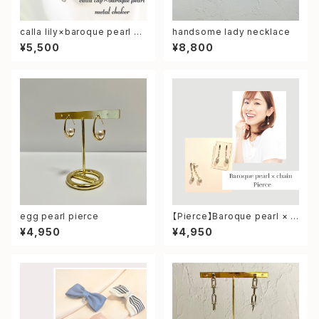
calla lily×baroque pearl m
handsome lady necklace
etal choker
¥5,500
¥8,800
egg pearl pierce
【Pierce】Baroque pearl × c
hain pierce
¥4,950
¥4,950