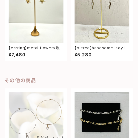
【earring】metal flower×淡
【pierce】handsome lady lo
水パール earring
ng pierce
¥7,480
¥5,280
その他の商品