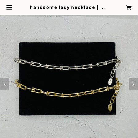
handsome lady necklace | CÂ
LINE