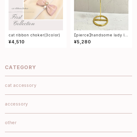
cat ribbon choker(3color)
【pierce】handsome lady lo
ng pierce
¥4,510
¥5,280
CATEGORY
cat accessory
accessory
other