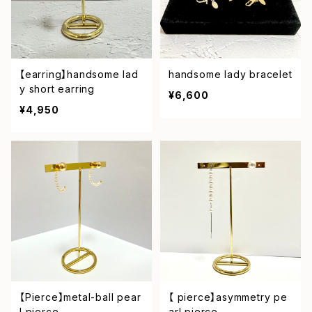
【earring】handsome lad
handsome lady bracelet
y short earring
¥6,600
¥4,950
【Pierce】metal-ball pear
【 pierce】asymmetry pe
l pierce
arl pierce