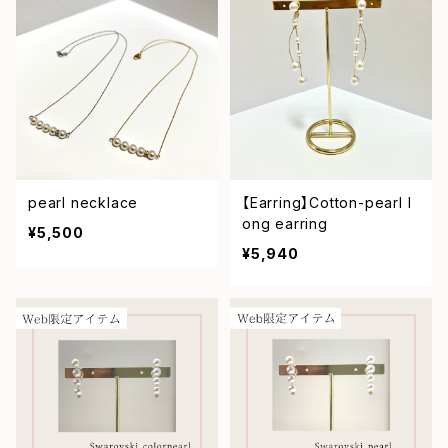
pearl necklace
【Earring】Cotton-pearl l
ong earring
¥5,500
¥5,940