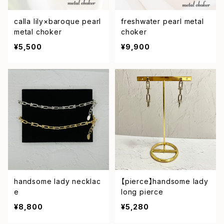
calla lily×baroque pearl
freshwater pearl metal
metal choker
choker
¥5,500
¥9,900
handsome lady necklac
【pierce】handsome lady
e
long pierce
¥8,800
¥5,280