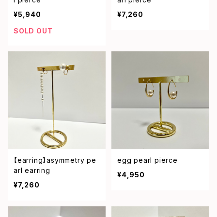
¥5,940
¥7,260
SOLD OUT
【earring】asymmetry pe
egg pearl pierce
arl earring
¥4,950
¥7,260