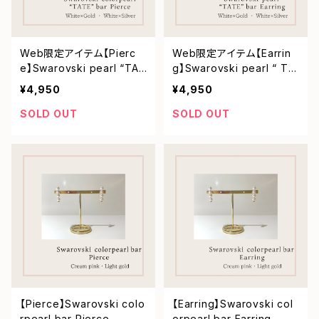
Web限定アイテム【Pierc
Web限定アイテム【Earrin
e】Swarovski pearl “TAT
g】Swarovski pearl “ TA
E” bar Pierce
TE” bar Earring
¥4,950
¥4,950
SOLD OUT
SOLD OUT
【Pierce】Swarovski colo
【Earring】Swarovski col
rpearl bar Pierce
orpearl bar Earring