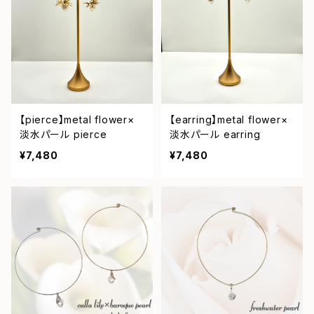
【pierce】metal flower×
【earring】metal flower×
淡水パール pierce
淡水パール earring
¥7,480
¥7,480