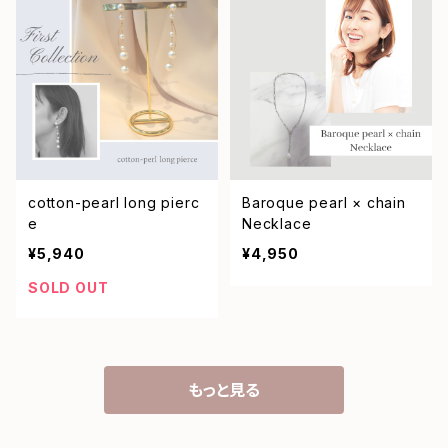
cotton-pearl long pierc
Baroque pearl × chain
e
Necklace
¥5,940
¥4,950
SOLD OUT
もっと見る